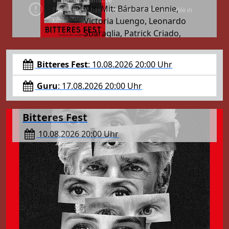
Mit: Mit: Bárbara Lennie,
Victoria Luengo, Leonardo
Sbaraglia, Patrick Criado,
Aïtana Sánchez-Gijón
Zwei Zeitebenen und zwei
Bitteres Fest
: 10.08.2026 20:00 Uhr
Perspektiven verweben sich
zu einem vielschichtigen Spiel
Guru
: 17.08.2026 20:00 Uhr
zwischen Realität und Fiktion:
Die erfolgreiche
Bitteres Fest
Werbefilmregisseurin Elsa
stürzt sich nach dem Tod
10.08.2026 20:00 Uhr
ihrer Mutter in ihre Arbeit,
Zwei Zeitebenen und zwei Perspektiven
ohne sich Raum zum Trauern
verweben sich zu einem vielschichtigen Spiel
zu geben. In einer anderen
zwischen Realität und Fiktion: Die erfolgreiche
Zeit in der gleichen Stadt
Werbefilmregisseurin Elsa stürzt sich nach
arbeitet der erfolgreiche
dem Tod ihrer Mutter in ihre Arbeit, ohne sich
Autor und Regisseur Raúl
Raum zum Trauern zu geben. In einer anderen
Durán, der gegen eine lange
Zeit in der gleichen Stadt arbeitet der