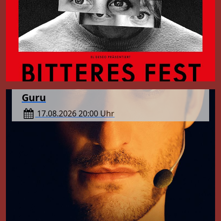
kreative Krise ankämpft, an
erfolgreiche Autor und Regisseur Raúl Durán,
seinem neuen Werk – und
der gegen eine lange kreative Krise ankämpft,
schreibt genau jene
an seinem neuen Werk – und schreibt genau
Geschichte, die Elsas Leben
jene Geschichte, die Elsas Leben erzählt.
erzählt.
Vorstellungstermine: 10.08
20:00 Uhr
Guru
17.08.2026 20:00 Uhr
Der Lebensweg von Matt Vasseur steht ganz
im Zeichen des Erfolgs! Der einstige
Schulabbrecher steht heute als Coach auf der
Bühne und propagiert vor tausenden von
Menschen Selbstliebe und Selbstvertrauen.
Riesige Menschenmengen hängen an seinen
Lippen, feiern ihn wie einen Erlöser und wollen
seinem Vorbild folgen – auf der Suche nach